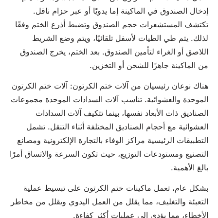
إدخال الصندوق في الماكينة إما يدويًا أو عبر حزام ناقل.
تكتشف المستشعرات حجم الصندوق وتضبط أذرع الختم وفقًا
لذلك. يتم طي الطيات لأسفل تلقائيًا، ويتم وضع الشريط
اللاصق أو الغراء لتأمين الصندوق. بعد الختم، يخرج الصندوق
من الماكينة جاهزًا للشحن أو التخزين.
هناك نوعان رئيسيان من آلات ختم الكرتون: آلات ختم الكرتون
الموحدة والعشوائية. تناسب آلات السدادات الموحدة مجموعات
الصناديق ذات الأبعاد نفسها، بينما تتكيف آلات السدادات
العشوائية مع أحجام الصناديق المختلفة أثناء التنقل. تشمل
التطبيقات الرئيسية مراكز الوفاء بالتجارة الإلكترونية ومصانع
التصنيع ومستودعات التوزيع، حيث تكون السرعة والاتساق أمرًا
بالغ الأهمية.
بشكل عام، تعمل ماكينات ختم الكرتون على تبسيط عملية
التعبئة والتغليف، مما يقلل من العمل اليدوي ويقلل من مخاطر
الأخطاء، مما يؤدي إلى عمليات أكثر كفاءة.