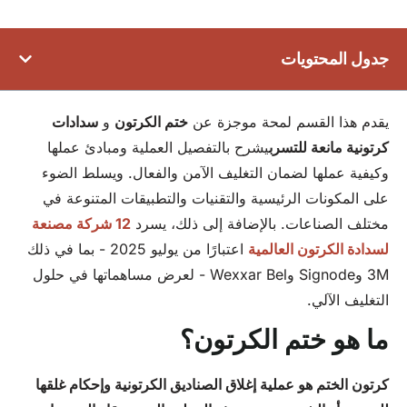
جدول المحتويات
يقدم هذا القسم لمحة موجزة عن
ختم الكرتون
و
سدادات
كرتونية مانعة للتسرب
يشرح بالتفصيل العملية ومبادئ عملها
وكيفية عملها لضمان التغليف الآمن والفعال. ويسلط الضوء
على المكونات الرئيسية والتقنيات والتطبيقات المتنوعة في
مختلف الصناعات. بالإضافة إلى ذلك، يسرد
12 شركة مصنعة
لسدادة الكرتون العالمية
اعتبارًا من يوليو 2025 - بما في ذلك
3M وSignode وWexxar Bel - لعرض مساهماتها في حلول
التغليف الآلي.
ما هو ختم الكرتون؟
كرتون
الختم هو عملية إغلاق الصناديق الكرتونية وإحكام غلقها