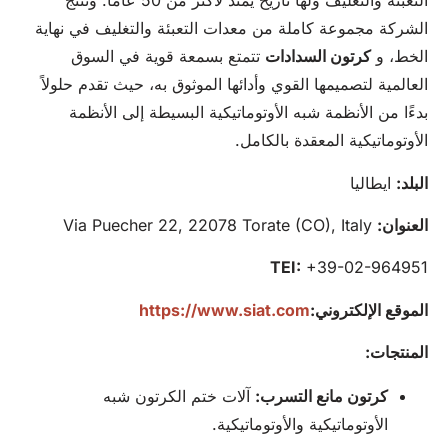
التعبئة والتغليف ولها تاريخ يمتد لأكثر من 50 عامًا. وتنتج
الشركة مجموعة كاملة من معدات التعبئة والتغليف في نهاية
الخط، و
كرتون
السدادات
تتمتع بسمعة قوية في السوق
العالمية لتصميمها القوي وأدائها الموثوق به، حيث تقدم حلولاً
بدءًا من الأنظمة شبه الأوتوماتيكية البسيطة إلى الأنظمة
الأوتوماتيكية المعقدة بالكامل.
البلد:
ايطاليا
العنوان:
Via Puecher 22, 22078 Torate (CO), Italy
TEI:
+39-02-964951
الموقع الإلكتروني:
https://www.siat.com
المنتجات:
كرتون
مانع التسرب:
آلات ختم الكرتون شبه
الأوتوماتيكية والأوتوماتيكية.