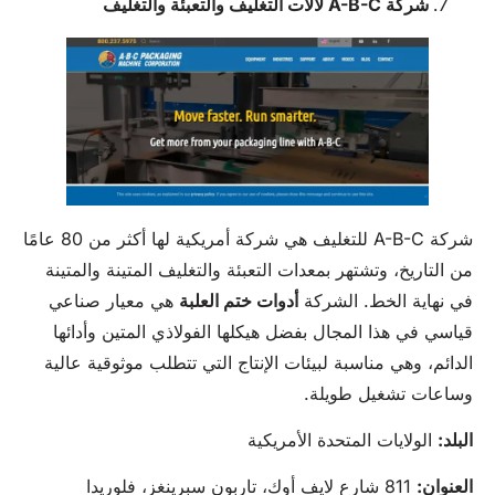
شركة A-B-C لآلات التغليف والتعبئة والتغليف
شركة A-B-C للتغليف هي شركة أمريكية لها أكثر من 80 عامًا
من التاريخ، وتشتهر بمعدات التعبئة والتغليف المتينة والمتينة
في نهاية الخط. الشركة
أدوات ختم العلبة
هي معيار صناعي
قياسي في هذا المجال بفضل هيكلها الفولاذي المتين وأدائها
الدائم، وهي مناسبة لبيئات الإنتاج التي تتطلب موثوقية عالية
وساعات تشغيل طويلة.
البلد:
الولايات المتحدة الأمريكية
العنوان:
811 شارع لايف أوك، تاربون سبرينغز، فلوريدا