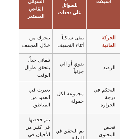
أسبكت
السوائل
للسوائل
القاعي
على دفعات
المستمر
الحركة
يبقى ساكناً
يتحرك من
المادية
أثناء التجفيف
خلال المجفف
تلقائي جداً،
يدوي أو آلي
الرصد
يتحقق طوال
جزئياً
الوقت
التحكم في
تغيرت في
مجموعة لكل
درجة
العديد من
حمولة
الحرارة
المناطق
يتم فحصها
فحص
في كثير من
تم التحقق في
المحتوى
الأحيان في
النهاية