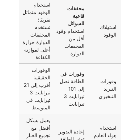
استخدام
مجففات
الوقود متماثل
قاعية
تقريبًا؛
للسوائل
استهلاك
تستخدم
استخدام وقود
الوقود
المجففات
أقل من
الدوارة حرارة
المجففات
أعلى لموازنة
الدوارة
الكفاءة
الوفورات
وفورات في
الحقيقية
وفورات
الطاقة تصل
أقرب إلى 21
التبريد
إلى 101
تيرابايت 3
التبخيري
تيرابايت 3
تيرابايت في
تيرابايت
المتوسط
يعمل بشكل
استخدام
أفضل مع
إعادة التدوير
هواء العادم
تجميع الغبار
توفر الطاقة