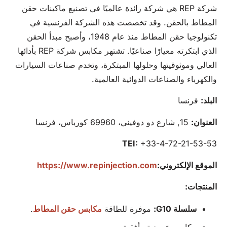
شركة REP هي شركة رائدة عالميًا في تصنيع ماكينات حقن
المطاط بالحقن. وقد تخصصت هذه الشركة الفرنسية في
تكنولوجيا حقن المطاط منذ عام 1948، وأصبح مبدأ الحقن
الذي ابتكرته معيارًا صناعيًا. تشتهر مكابس شركة REP بأدائها
العالي وموثوقيتها وحلولها المبتكرة، وتخدم صناعات السيارات
والكهرباء والصناعات الدوائية العالمية.
البلد:
فرنسا
العنوان:
15, شارع دو دوفيني، 69960 كورباس، فرنسا
TEI:
+33-4-72-21-53-53
الموقع الإلكتروني:
https://www.repinjection.com
المنتجات:
سلسلة G10:
موفرة للطاقة
مكابس حقن المطاط
.
مكابس عمودية وأفقية.