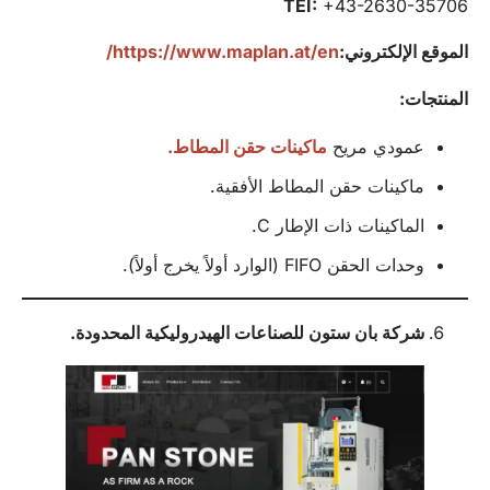
TEI:
+43-2630-35706
الموقع الإلكتروني:
https://www.maplan.at/en/
المنتجات:
عمودي مريح
ماكينات حقن المطاط.
ماكينات حقن المطاط الأفقية.
الماكينات ذات الإطار C.
وحدات الحقن FIFO (الوارد أولاً يخرج أولاً).
شركة بان ستون للصناعات الهيدروليكية
المحدودة
.