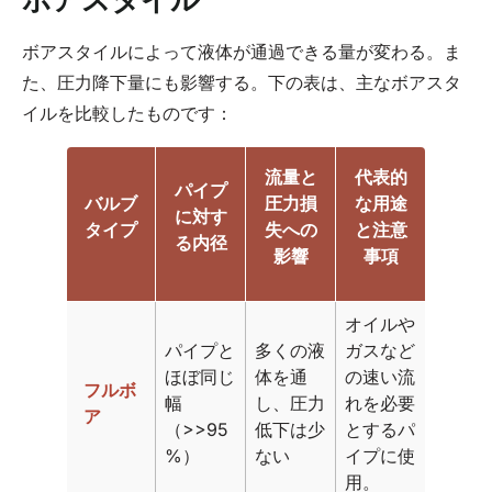
ボアスタイルによって液体が通過できる量が変わる。ま
た、圧力降下量にも影響する。下の表は、主なボアスタ
イルを比較したものです：
流量と
代表的
パイプ
バルブ
圧力損
な用途
に対す
タイプ
失への
と注意
る内径
影響
事項
オイルや
パイプと
多くの液
ガスなど
ほぼ同じ
体を通
の速い流
フルボ
幅
し、圧力
れを必要
ア
（>>95
低下は少
とするパ
%）
ない
イプに使
用。