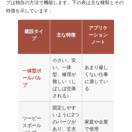
プは独自の方法で機能します。下の表は主な種類とその
特徴を示しています：
アプリケ
建設タイ
主な特徴
ーション
プ
ノート
小さい、安
い、一体
あまり厳し
一体型ボ
型、修理が
くない仕事
ールバル
難しい（し
に適してい
ブ
ばしば交換
る
される）
固定しやす
いように2つ
ツーピー
のパーツが
家庭や企業
スボール
あり、丈夫
で使用