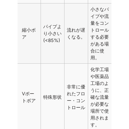
小さなパ
イプや流
量をコン
パイプよ
縮小ボ
流れが遅
トロール
り小さい
ア
くなる。
する必要
(<85%)
がある場
合に使
用。
化学工場
や医薬品
工場のよ
非常に優
うに、正
Vポー
れたフロ
特殊形状
確な流量
トボア
ー・コン
が必要な
トロール
場所で使
用されま
す。