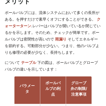
メリット
ボールバルブには、流体システムにおいて多くの長所が
ある。を押すだけで素早くオフにすることができる。
ク
ォーターターン
.レバーはバルブが開いているか閉じてい
るかを示します。そのため、チェックが簡単です。ボー
ルバルブは密閉性が高いので
雨漏り
そしてエネルギー
を節約する。可動部分が少ない。つまり、他のバルブよ
りも修理の必要が少なく、長持ちします。
について
テーブル
下の図は、ボールバルブとグローブ
バルブの違いを示しています：
ボールバ
グローブ
パラメー
ルブの利
弁の制限/
タ
点
注意事項