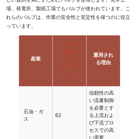
場、発電所、製紙工場でもバルブが使われています。こ
れらのバルブは、作業の安全性と安定性を保つのに役立
っています。
バルブ消
費量
重用され
産業
（2023
る理由
年、百万
台）
信頼性の高
い流量制御
を必要とす
石油・ガ
62
る上流およ
ス
び下流プロ
セスでの高
い需要