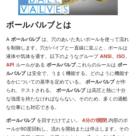
ボールバルブとは
A
ボールバルブ
は、穴のあいた丸いボールを使って流れ
を制御します。穴がパイプと一直線に並ぶと、ボールは
液体や気体を通す。以下のようなグループ
ANSI、ISO、
API
ルールがある
ボールバルブ
.これらのルールは
ボー
ルバルブ
は安全で、うまく機能する。どのように機能す
るかについての基準を定めている。
ボールバルブ
が作
られ、テストされる。
ボールバルブ
は高圧と熱に十分
な強度を持たなければならない。そのため、多くの過酷
な仕事にも対応できる。
ボールバルブ
を回すだけでよい。
4分の1開閉
.内部のボ
ールが90度回転し、流れを開始または停止します。その