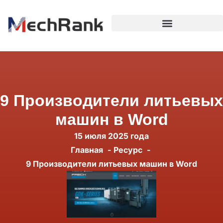
9 Производители литьевых
машин в Word
15 июля 2025 года
Главная
Ресурс
9 Производители литьевых машин в Word