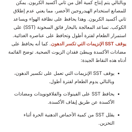
وبالتالي يتم إنتاج كمية أقل من ثاني أكسيد الكربون. يمكن
للمصانع استخدام الهيدروجين الأخضر، مما يعني عدم إطلاق
ثاني أكسيد الكربون. وهذا يحافظ على نظافة الهواء ويساعد
الكوكب. تساعد المعالجة بالبخار فائق السخونة (SST) على
استمرار الطعام لفترة أطول وتحافظ على عناصره الغذائية.
يوقف SST الإنزيمات التي تكسر الدهون
. كما أنه يحافظ على
مضادات الأكسدة ويبطئ فقدان الزيوت الصحية. توضح القائمة
أدناه هذه النقاط الجيدة:
يوقف SST الإنزيمات التي تعمل على تكسير الدهون،
وبالتالي يدوم الطعام لفترة أطول.
يحافظ SST على الفينولات والفلافونويدات ومضادات
الأكسدة عن طريق إيقاف الأكسدة.
يقلل SST من كمية الأحماض الدهنية الحرة أثناء
التخزين.