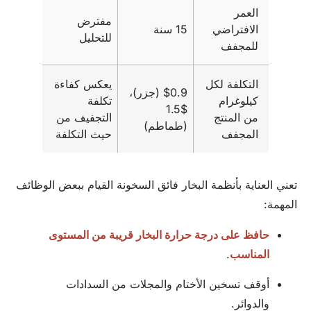
العمر
مفترض
الافتراضي
15 سنة
للتحليل
للمجفف
التكلفة لكل
يعكس كفاءة
$0.9 (جزر)،
كيلوغرام
تكلفة
$1.5
من المنتج
التجفيف من
(طماطم)
المجفف
حيث التكلفة
تعني العناية بأنظمة البخار فائق السخونة القيام ببعض الوظائف
المهمة:
حافظ على درجة حرارة البخار قريبة من المستوى
المناسب
.
أوقف تسخين الأختام والمجلات من السدادات
والدوائر.