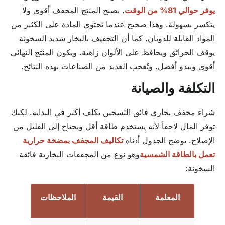
يوفر حوالي 81% من الوقت
. يصبح المنتج المجفف أقوى ولا
يتكسر بسهولة. وهذا صحيح عندما تحتوي المادة على الكثير من
المواد القابلة للذوبان. كما أن التجفيف بالبخار شديد السخونة
يوقف الحرائق ويحافظ على الألوان زاهية. ويكون المنتج النهائي
أقوى ويبدو أفضل. وتُعجب العديد من الصناعات بهذه النتائج.
التكلفة والصيانة
شراء مجفف بخاري فائق التسخين يكلف أكثر في البداية. لكنك
توفر المال لاحقاً لأنه يستخدم طاقة أقل ويحتاج إلى القليل من
الإصلاح. يوضح الجدول أدناه
تكاليف المجفف بمضخة حرارية
تعمل بالطاقة الشمسية
وهو نوع من المجففات البخارية فائقة
السخونة:
المعلمة
القيمة
الملاحظات