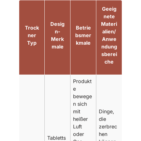
Geeig
nete
Desig
Materi
Trock
Betrie
n-
alien/
ner
bsmer
Merk
Anwe
Typ
kmale
male
ndung
sberei
che
Produkt
e
bewege
n sich
mit
Dinge,
heißer
die
Luft
zerbrec
oder
hen
Tabletts