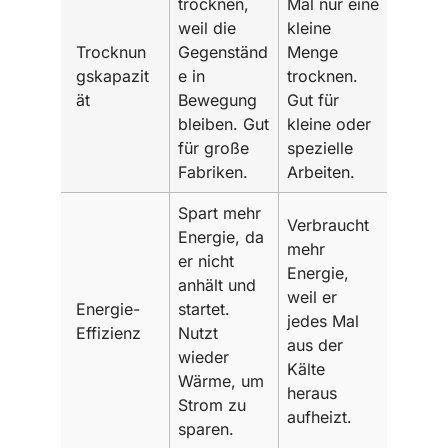
trocknen,
Mal nur eine
weil die
kleine
Trocknun
Gegenständ
Menge
gskapazit
e in
trocknen.
ät
Bewegung
Gut für
bleiben. Gut
kleine oder
für große
spezielle
Fabriken.
Arbeiten.
Spart mehr
Verbraucht
Energie, da
mehr
er nicht
Energie,
anhält und
weil er
Energie-
startet.
jedes Mal
Effizienz
Nutzt
aus der
wieder
Kälte
Wärme, um
heraus
Strom zu
aufheizt.
sparen.