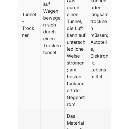
Gas
können
auf
durch
oder
Wagen
Tunnel
einen
langsam
bewege
-
Tunnel;
trockne
n sich
Trock
die Luft
n
durch
ner
kann auf
müssen;
einen
untersch
Autoteil
Trocken
iedliche
e,
tunnel
Weise
Elektron
strömen
ik,
; am
Lebens
besten
mittel
funktioni
ert der
Gegenst
rom
Das
Material