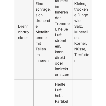
taumelt
Eine
Kleine,
im
schräge,
trocken
Inneren
sich
e Dinge
der
drehend
wie
Tromme
Drehr
e
Salz,
l; heiße
ohrtro
Metalltr
Minerali
Luft
ckner
ommel
en,
strömt
mit
Körner,
ein;
Teilen
Nüsse,
kann
im
Tierfutte
direkt
Inneren
r
oder
indirekt
erhitzen
Heiße
Luft
hebt
Partikel