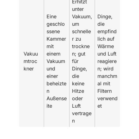
Erhitzt
unter
Eine
Vakuum,
Dinge,
geschlo
um
die
ssene
schnelle
empfind
Kammer
r zu
lich auf
mit
trockne
Wärme
Vakuu
einem
n; gut
und Luft
mtroc
Vakuum
für
reagiere
kner
und
Dinge,
n; wird
einer
die
manchm
beheizte
keine
al mit
n
Hitze
Filtern
Außense
oder
verwend
ite
Luft
et
vertrage
n