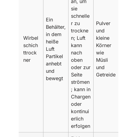
an, um
sie
schnelle
Ein
r zu
Pulver
Behälter,
trockne
und
in dem
Wirbel
n; Luft
kleine
heiße
schich
kann
Körner
Luft
ttrock
nach
wie
Partikel
ner
oben
Müsli
anhebt
oder zur
und
und
Seite
Getreide
bewegt
strömen
; kann in
Chargen
oder
kontinui
erlich
erfolgen