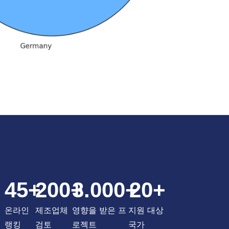
45
+
200
+
3.000
+
20
+
온라인
제조업체
영향을 받은 프
지원 대상
랭킹
검토
로젝트
국가