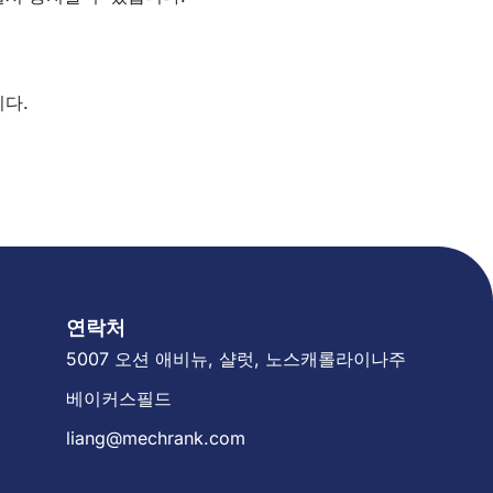
다.
연락처
5007 오션 애비뉴, 샬럿, 노스캐롤라이나주
베이커스필드
liang@mechrank.com